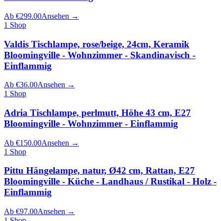
Ab
€
299.00
Ansehen
→
1
Shop
Valdis Tischlampe, rose/beige, 24cm, Keramik
Bloomingville - Wohnzimmer - Skandinavisch -
Einflammig
Ab
€
36.00
Ansehen
→
1
Shop
Adria Tischlampe, perlmutt, Höhe 43 cm, E27
Bloomingville - Wohnzimmer - Einflammig
Ab
€
150.00
Ansehen
→
1
Shop
Pittu Hängelampe, natur, Ø42 cm, Rattan, E27
Bloomingville - Küche - Landhaus / Rustikal - Holz -
Einflammig
Ab
€
97.00
Ansehen
→
1
Shop