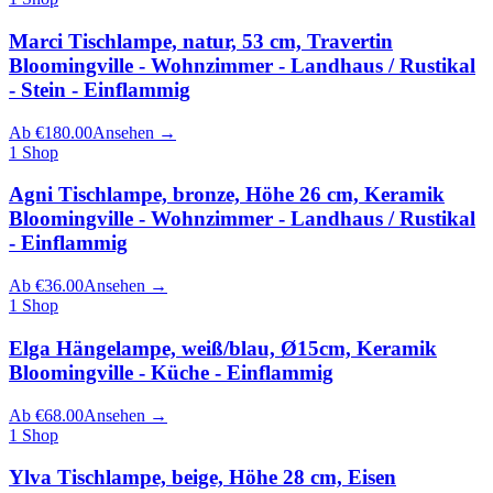
Marci Tischlampe, natur, 53 cm, Travertin
Bloomingville - Wohnzimmer - Landhaus / Rustikal
- Stein - Einflammig
Ab
€
180.00
Ansehen
→
1
Shop
Agni Tischlampe, bronze, Höhe 26 cm, Keramik
Bloomingville - Wohnzimmer - Landhaus / Rustikal
- Einflammig
Ab
€
36.00
Ansehen
→
1
Shop
Elga Hängelampe, weiß/blau, Ø15cm, Keramik
Bloomingville - Küche - Einflammig
Ab
€
68.00
Ansehen
→
1
Shop
Ylva Tischlampe, beige, Höhe 28 cm, Eisen