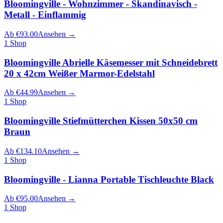
Bloomingville - Wohnzimmer - Skandinavisch -
Metall - Einflammig
Ab
€
93.00
Ansehen
→
1
Shop
Bloomingville Abrielle Käsemesser mit Schneidebrett
20 x 42cm Weißer Marmor-Edelstahl
Ab
€
44.99
Ansehen
→
1
Shop
Bloomingville Stiefmütterchen Kissen 50x50 cm
Braun
Ab
€
134.10
Ansehen
→
1
Shop
Bloomingville - Lianna Portable Tischleuchte Black
Ab
€
95.00
Ansehen
→
1
Shop