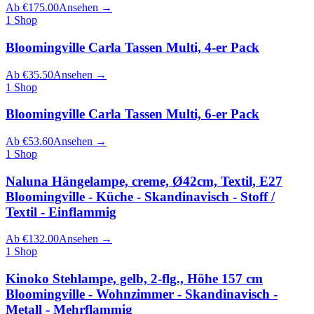
Ab
€
175.00
Ansehen
→
1
Shop
Bloomingville Carla Tassen Multi, 4‑er Pack
Ab
€
35.50
Ansehen
→
1
Shop
Bloomingville Carla Tassen Multi, 6‑er Pack
Ab
€
53.60
Ansehen
→
1
Shop
Naluna Hängelampe, creme, Ø42cm, Textil, E27
Bloomingville - Küche - Skandinavisch - Stoff /
Textil - Einflammig
Ab
€
132.00
Ansehen
→
1
Shop
Kinoko Stehlampe, gelb, 2-flg., Höhe 157 cm
Bloomingville - Wohnzimmer - Skandinavisch -
Metall - Mehrflammig