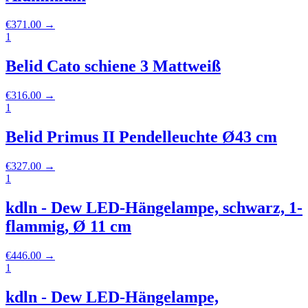
€
371.00
→
1
Belid Cato schiene 3 Mattweiß
€
316.00
→
1
Belid Primus II Pendelleuchte Ø43 cm
€
327.00
→
1
kdln - Dew LED-Hängelampe, schwarz, 1-
flammig, Ø 11 cm
€
446.00
→
1
kdln - Dew LED-Hängelampe,