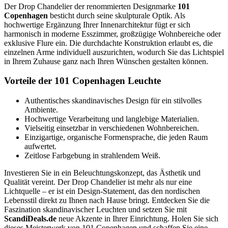
Der Drop Chandelier der renommierten Designmarke
101
Copenhagen
besticht durch seine skulpturale Optik. Als
hochwertige Ergänzung Ihrer Innenarchitektur fügt er sich
harmonisch in moderne Esszimmer, großzügige Wohnbereiche oder
exklusive Flure ein. Die durchdachte Konstruktion erlaubt es, die
einzelnen Arme individuell auszurichten, wodurch Sie das Lichtspiel
in Ihrem Zuhause ganz nach Ihren Wünschen gestalten können.
Vorteile der 101 Copenhagen Leuchte
Authentisches skandinavisches Design für ein stilvolles
Ambiente.
Hochwertige Verarbeitung und langlebige Materialien.
Vielseitig einsetzbar in verschiedenen Wohnbereichen.
Einzigartige, organische Formensprache, die jeden Raum
aufwertet.
Zeitlose Farbgebung in strahlendem Weiß.
Investieren Sie in ein Beleuchtungskonzept, das Ästhetik und
Qualität vereint. Der Drop Chandelier ist mehr als nur eine
Lichtquelle – er ist ein Design-Statement, das den nordischen
Lebensstil direkt zu Ihnen nach Hause bringt. Entdecken Sie die
Faszination skandinavischer Leuchten und setzen Sie mit
ScandiDeals.de
neue Akzente in Ihrer Einrichtung. Holen Sie sich
dieses Meisterwerk von 101 Copenhagen und schaffen Sie eine