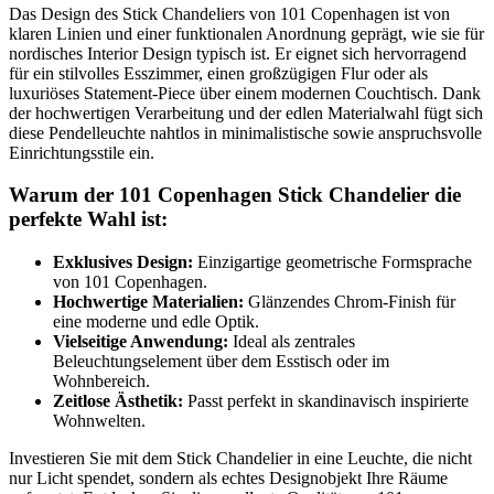
Das Design des Stick Chandeliers von 101 Copenhagen ist von
klaren Linien und einer funktionalen Anordnung geprägt, wie sie für
nordisches Interior Design typisch ist. Er eignet sich hervorragend
für ein stilvolles Esszimmer, einen großzügigen Flur oder als
luxuriöses Statement-Piece über einem modernen Couchtisch. Dank
der hochwertigen Verarbeitung und der edlen Materialwahl fügt sich
diese Pendelleuchte nahtlos in minimalistische sowie anspruchsvolle
Einrichtungsstile ein.
Warum der 101 Copenhagen Stick Chandelier die
perfekte Wahl ist:
Exklusives Design:
Einzigartige geometrische Formsprache
von 101 Copenhagen.
Hochwertige Materialien:
Glänzendes Chrom-Finish für
eine moderne und edle Optik.
Vielseitige Anwendung:
Ideal als zentrales
Beleuchtungselement über dem Esstisch oder im
Wohnbereich.
Zeitlose Ästhetik:
Passt perfekt in skandinavisch inspirierte
Wohnwelten.
Investieren Sie mit dem Stick Chandelier in eine Leuchte, die nicht
nur Licht spendet, sondern als echtes Designobjekt Ihre Räume