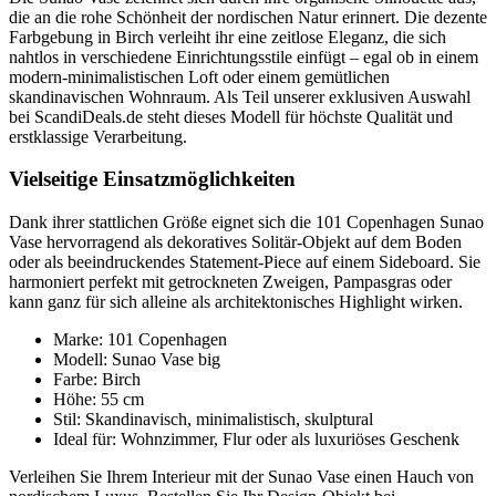
die an die rohe Schönheit der nordischen Natur erinnert. Die dezente
Farbgebung in Birch verleiht ihr eine zeitlose Eleganz, die sich
nahtlos in verschiedene Einrichtungsstile einfügt – egal ob in einem
modern-minimalistischen Loft oder einem gemütlichen
skandinavischen Wohnraum. Als Teil unserer exklusiven Auswahl
bei ScandiDeals.de steht dieses Modell für höchste Qualität und
erstklassige Verarbeitung.
Vielseitige Einsatzmöglichkeiten
Dank ihrer stattlichen Größe eignet sich die 101 Copenhagen Sunao
Vase hervorragend als dekoratives Solitär-Objekt auf dem Boden
oder als beeindruckendes Statement-Piece auf einem Sideboard. Sie
harmoniert perfekt mit getrockneten Zweigen, Pampasgras oder
kann ganz für sich alleine als architektonisches Highlight wirken.
Marke: 101 Copenhagen
Modell: Sunao Vase big
Farbe: Birch
Höhe: 55 cm
Stil: Skandinavisch, minimalistisch, skulptural
Ideal für: Wohnzimmer, Flur oder als luxuriöses Geschenk
Verleihen Sie Ihrem Interieur mit der Sunao Vase einen Hauch von