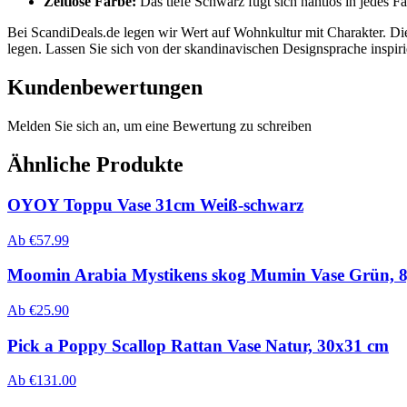
Zeitlose Farbe:
Das tiefe Schwarz fügt sich nahtlos in jedes F
Bei ScandiDeals.de legen wir Wert auf Wohnkultur mit Charakter. Di
legen. Lassen Sie sich von der skandinavischen Designsprache inspirier
Kundenbewertungen
Melden Sie sich an, um eine Bewertung zu schreiben
Ähnliche Produkte
OYOY Toppu Vase 31cm Weiß-schwarz
Ab
€
57.99
Moomin Arabia Mystikens skog Mumin Vase Grün, 8
Ab
€
25.90
Pick a Poppy Scallop Rattan Vase Natur, 30x31 cm
Ab
€
131.00