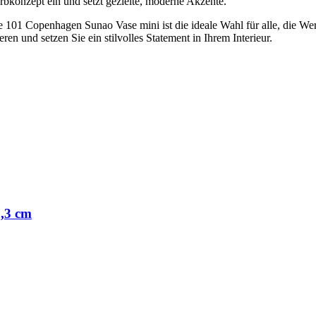
arbkonzept ein und setzt gezielte, moderne Akzente.
e 101 Copenhagen Sunao Vase mini ist die ideale Wahl für alle, die W
en und setzen Sie ein stilvolles Statement in Ihrem Interieur.
,3 cm