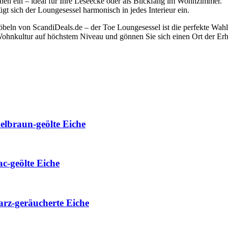
n ein – ideal für Ihre Leseecke oder als Blickfang im Wohnzimmer.
t sich der Loungesessel harmonisch in jedes Interieur ein.
beln von ScandiDeals.de – der Toe Loungesessel ist die perfekte Wahl
ohnkultur auf höchstem Niveau und gönnen Sie sich einen Ort der Erhol
elbraun-geölte Eiche
c-geölte Eiche
arz-geräucherte Eiche