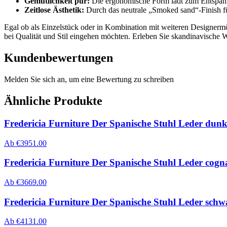
Gemütlichkeit pur:
Die ergonomische Form lädt zum Entspanne
Zeitlose Ästhetik:
Durch das neutrale „Smoked sand“-Finish füg
Egal ob als Einzelstück oder in Kombination mit weiteren Designermö
bei Qualität und Stil eingehen möchten. Erleben Sie skandinavische W
Kundenbewertungen
Melden Sie sich an, um eine Bewertung zu schreiben
Ähnliche Produkte
Fredericia Furniture Der Spanische Stuhl Leder dunk
Ab
€
3951.00
Fredericia Furniture Der Spanische Stuhl Leder cogna
Ab
€
3669.00
Fredericia Furniture Der Spanische Stuhl Leder schw
Ab
€
4131.00