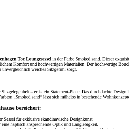
enhagen Toe Loungesessel
in der Farbe Smoked sand. Dieser exquisit
ichem Komfort und hochwertigen Materialien. Der hochwertige Bouclé-
 unvergleichlich weiches Sitzgefühl sorgt.
t
Sitzgelegenheit – er ist ein Statement-Piece. Das durchdachte Design 
 Farbton „Smoked sand“ lässt sich mühelos in bestehende Wohnkonzepte 
ause bereichert:
r Sessel für exklusive skandinavische Designkunst.
ür eine haptisch ansprechende Optik und Langlebigkeit.