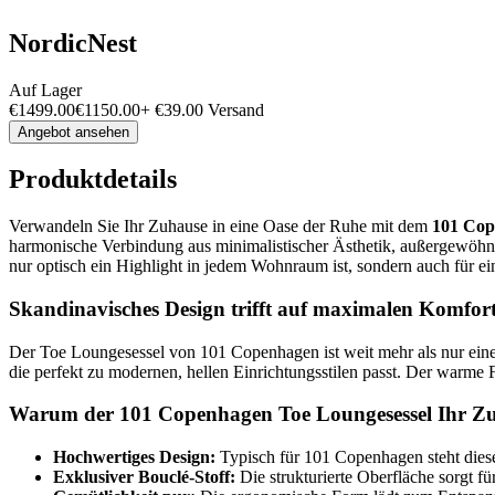
NordicNest
Auf Lager
€
1499.00
€
1150.00
+
€
39.00
Versand
Angebot ansehen
Produktdetails
Verwandeln Sie Ihr Zuhause in eine Oase der Ruhe mit dem
101 Cop
harmonische Verbindung aus minimalistischer Ästhetik, außergewöhnl
nur optisch ein Highlight in jedem Wohnraum ist, sondern auch für ein
Skandinavisches Design trifft auf maximalen Komfor
Der Toe Loungesessel von 101 Copenhagen ist weit mehr als nur eine 
die perfekt zu modernen, hellen Einrichtungsstilen passt. Der warme
Warum der 101 Copenhagen Toe Loungesessel Ihr Zuh
Hochwertiges Design:
Typisch für 101 Copenhagen steht diese
Exklusiver Bouclé-Stoff:
Die strukturierte Oberfläche sorgt f