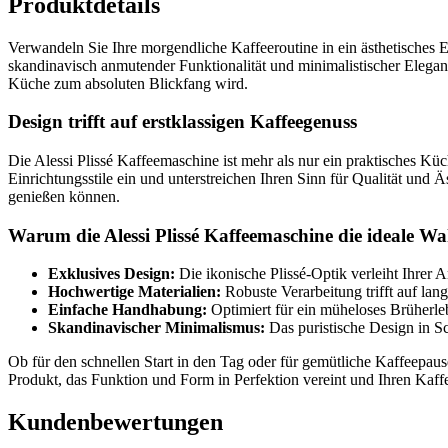
Produktdetails
Verwandeln Sie Ihre morgendliche Kaffeeroutine in ein ästhetisches E
skandinavisch anmutender Funktionalität und minimalistischer Eleganz.
Küche zum absoluten Blickfang wird.
Design trifft auf erstklassigen Kaffeegenuss
Die Alessi Plissé Kaffeemaschine ist mehr als nur ein praktisches Küc
Einrichtungsstile ein und unterstreichen Ihren Sinn für Qualität und 
genießen können.
Warum die Alessi Plissé Kaffeemaschine die ideale Wah
Exklusives Design:
Die ikonische Plissé-Optik verleiht Ihrer A
Hochwertige Materialien:
Robuste Verarbeitung trifft auf lang
Einfache Handhabung:
Optimiert für ein müheloses Brüherleb
Skandinavischer Minimalismus:
Das puristische Design in 
Ob für den schnellen Start in den Tag oder für gemütliche Kaffeepau
Produkt, das Funktion und Form in Perfektion vereint und Ihren Kaff
Kundenbewertungen