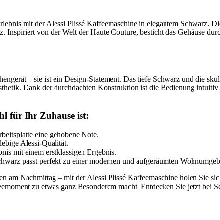
rlebnis mit der Alessi Plissé Kaffeemaschine in elegantem Schwarz. Die
 Inspiriert von der Welt der Haute Couture, besticht das Gehäuse durch s
hengerät – sie ist ein Design-Statement. Das tiefe Schwarz und die sku
Ästhetik. Dank der durchdachten Konstruktion ist die Bedienung intuitiv
l für Ihr Zuhause ist:
rbeitsplatte eine gehobene Note.
lebige Alessi-Qualität.
nis mit einem erstklassigen Ergebnis.
Schwarz passt perfekt zu einer modernen und aufgeräumten Wohnumge
sen am Nachmittag – mit der Alessi Plissé Kaffeemaschine holen Sie si
eemoment zu etwas ganz Besonderem macht. Entdecken Sie jetzt bei Sca