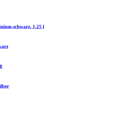
nium-schwarz, 1,25 l
warz
ß
lber