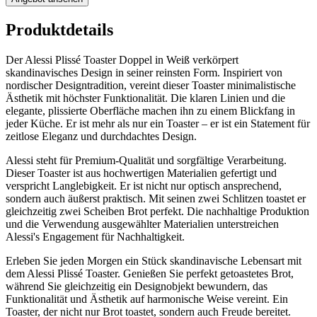
Produktdetails
Der Alessi Plissé Toaster Doppel in Weiß verkörpert
skandinavisches Design in seiner reinsten Form. Inspiriert von
nordischer Designtradition, vereint dieser Toaster minimalistische
Ästhetik mit höchster Funktionalität. Die klaren Linien und die
elegante, plissierte Oberfläche machen ihn zu einem Blickfang in
jeder Küche. Er ist mehr als nur ein Toaster – er ist ein Statement für
zeitlose Eleganz und durchdachtes Design.
Alessi steht für Premium-Qualität und sorgfältige Verarbeitung.
Dieser Toaster ist aus hochwertigen Materialien gefertigt und
verspricht Langlebigkeit. Er ist nicht nur optisch ansprechend,
sondern auch äußerst praktisch. Mit seinen zwei Schlitzen toastet er
gleichzeitig zwei Scheiben Brot perfekt. Die nachhaltige Produktion
und die Verwendung ausgewählter Materialien unterstreichen
Alessi's Engagement für Nachhaltigkeit.
Erleben Sie jeden Morgen ein Stück skandinavische Lebensart mit
dem Alessi Plissé Toaster. Genießen Sie perfekt getoastetes Brot,
während Sie gleichzeitig ein Designobjekt bewundern, das
Funktionalität und Ästhetik auf harmonische Weise vereint. Ein
Toaster, der nicht nur Brot toastet, sondern auch Freude bereitet.