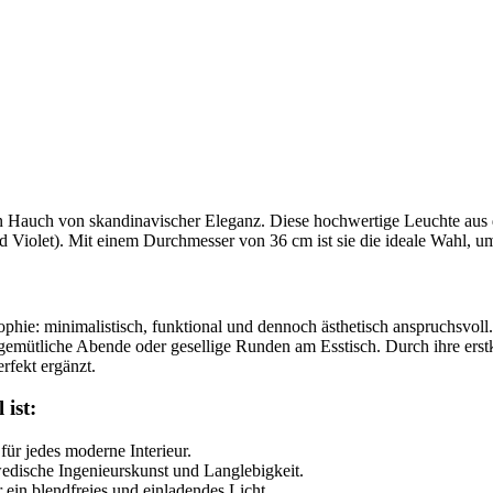
 Hauch von skandinavischer Eleganz. Diese hochwertige Leuchte au
d Violet). Mit einem Durchmesser von 36 cm ist sie die ideale Wahl, um
ophie: minimalistisch, funktional und dennoch ästhetisch anspruchsvol
 gemütliche Abende oder gesellige Runden am Esstisch. Durch ihre erstkl
erfekt ergänzt.
 ist:
für jedes moderne Interieur.
edische Ingenieurskunst und Langlebigkeit.
 ein blendfreies und einladendes Licht.