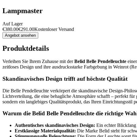
Lampmaster
Auf Lager
€
380.00
€
291.00
Kostenloser Versand
Angebot ansehen
Produktdetails
Verleihen Sie Ihrem Zuhause mit der
Belid Belle Pendelleuchte
einen
zeitloses Design und ihre ausdrucksstarke Farbgebung in Weinrot (Re
Skandinavisches Design trifft auf höchste Qualität
Die Belle Pendelleuchte verkörpert die skandinavische Design-Philos
Lichtverteilung, die eine behagliche Atmosphäre schafft – perfekt für
sondern ein langlebiges Qualitätsprodukt, das Ihren Einrichtungsstil p
Warum die Belid Belle Pendelleuchte die richtige Wahl
Authentisches skandinavisches Design:
Ein echter Blickfang 
Erstklassige Materialqualität:
Die Marke Belid steht für schw
Stimmungsvolle Beleuchtung:
Die Form der Leuchte sorgt für