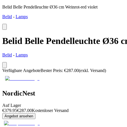
Belid Belle Pendelleuchte Ø36 cm Weinrot-red violet
Belid
-
Lamps
Belid Belle Pendelleuchte Ø36 c
Belid
-
Lamps
Verfügbare Angebote
Bester Preis
:
€
287.00
(exkl. Versand)
NordicNest
Auf Lager
€
379.95
€
287.00
Kostenloser Versand
Angebot ansehen