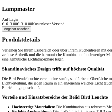
Lampmaster
Auf Lager
€
1613.00
€
1310.00
Kostenloser Versand
Angebot ansehen
Produktdetails
Verleihen Sie Ihrem Essbereich oder über Ihrem Küchentresen mit de
zeitlose Ästhetik und die harmonische Kombination hochwertiger Mater
eine gemütliche Lichtatmosphäre legen.
Skandinavisches Design trifft auf höchste Qualität
Die Bird Pendelleuchte vereint eine sanfte, sandfarbene Oberfläche 
Lichtverteilung, die jeden Raum in ein angenehm weiches Licht tauch
Einrichtung optisch auf.
Vorteile und Einsatzbereiche der Belid Bird Leuchte
Hochwertige Materialien:
Die Kombination aus robustem Metal
Perfekte Ausleuchtung:
Die großzügige Länge von 119,3 cm ist