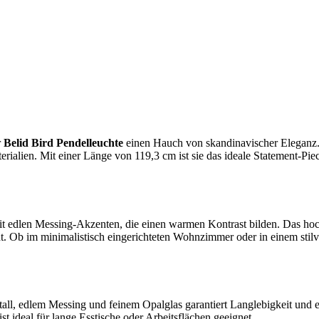
r
Belid Bird Pendelleuchte
einen Hauch von skandinavischer Eleganz.
ialien. Mit einer Länge von 119,3 cm ist sie das ideale Statement-Piec
mit edlen Messing-Akzenten, die einen warmen Kontrast bilden. Das hoc
t. Ob im minimalistisch eingerichteten Wohnzimmer oder in einem stilv
l, edlem Messing und feinem Opalglas garantiert Langlebigkeit und e
 ideal für lange Esstische oder Arbeitsflächen geeignet.