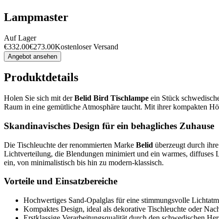
Lampmaster
Auf Lager
€
332.00
€
273.00
Kostenloser Versand
Angebot ansehen
Produktdetails
Holen Sie sich mit der
Belid Bird Tischlampe
ein Stück schwedische 
Raum in eine gemütliche Atmosphäre taucht. Mit ihrer kompakten Höhe
Skandinavisches Design für ein behagliches Zuhause
Die Tischleuchte der renommierten Marke
Belid
überzeugt durch ihre
Lichtverteilung, die Blendungen minimiert und ein warmes, diffuses L
ein, von minimalistisch bis hin zu modern-klassisch.
Vorteile und Einsatzbereiche
Hochwertiges Sand-Opalglas für eine stimmungsvolle Lichtatm
Kompaktes Design, ideal als dekorative Tischleuchte oder Nach
Erstklassige Verarbeitungsqualität durch den schwedischen Hers