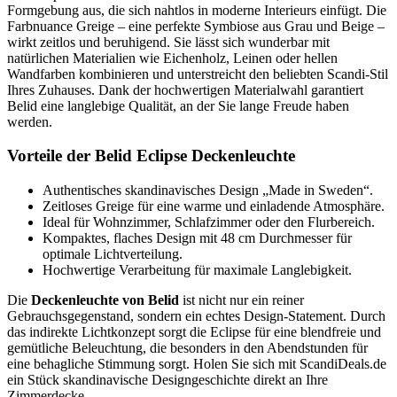
Formgebung aus, die sich nahtlos in moderne Interieurs einfügt. Die
Farbnuance Greige – eine perfekte Symbiose aus Grau und Beige –
wirkt zeitlos und beruhigend. Sie lässt sich wunderbar mit
natürlichen Materialien wie Eichenholz, Leinen oder hellen
Wandfarben kombinieren und unterstreicht den beliebten Scandi-Stil
Ihres Zuhauses. Dank der hochwertigen Materialwahl garantiert
Belid eine langlebige Qualität, an der Sie lange Freude haben
werden.
Vorteile der Belid Eclipse Deckenleuchte
Authentisches skandinavisches Design „Made in Sweden“.
Zeitloses Greige für eine warme und einladende Atmosphäre.
Ideal für Wohnzimmer, Schlafzimmer oder den Flurbereich.
Kompaktes, flaches Design mit 48 cm Durchmesser für
optimale Lichtverteilung.
Hochwertige Verarbeitung für maximale Langlebigkeit.
Die
Deckenleuchte von Belid
ist nicht nur ein reiner
Gebrauchsgegenstand, sondern ein echtes Design-Statement. Durch
das indirekte Lichtkonzept sorgt die Eclipse für eine blendfreie und
gemütliche Beleuchtung, die besonders in den Abendstunden für
eine behagliche Stimmung sorgt. Holen Sie sich mit ScandiDeals.de
ein Stück skandinavische Designgeschichte direkt an Ihre
Zimmerdecke.