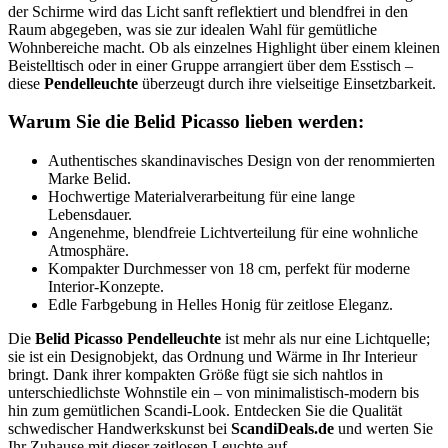
der Schirme wird das Licht sanft reflektiert und blendfrei in den
Raum abgegeben, was sie zur idealen Wahl für gemütliche
Wohnbereiche macht. Ob als einzelnes Highlight über einem kleinen
Beistelltisch oder in einer Gruppe arrangiert über dem Esstisch –
diese
Pendelleuchte
überzeugt durch ihre vielseitige Einsetzbarkeit.
Warum Sie die Belid Picasso lieben werden:
Authentisches skandinavisches Design von der renommierten
Marke Belid.
Hochwertige Materialverarbeitung für eine lange
Lebensdauer.
Angenehme, blendfreie Lichtverteilung für eine wohnliche
Atmosphäre.
Kompakter Durchmesser von 18 cm, perfekt für moderne
Interior-Konzepte.
Edle Farbgebung in Helles Honig für zeitlose Eleganz.
Die
Belid Picasso Pendelleuchte
ist mehr als nur eine Lichtquelle;
sie ist ein Designobjekt, das Ordnung und Wärme in Ihr Interieur
bringt. Dank ihrer kompakten Größe fügt sie sich nahtlos in
unterschiedlichste Wohnstile ein – von minimalistisch-modern bis
hin zum gemütlichen Scandi-Look. Entdecken Sie die Qualität
schwedischer Handwerkskunst bei
ScandiDeals.de
und werten Sie
Ihr Zuhause mit dieser zeitlosen Leuchte auf.