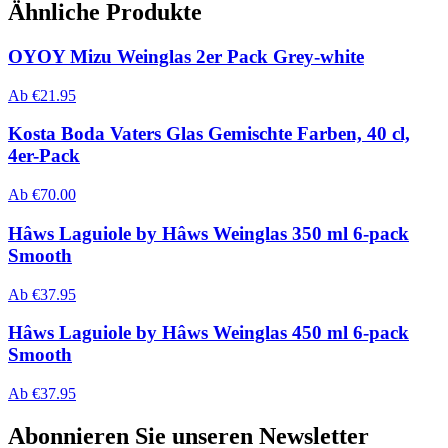
Ähnliche Produkte
OYOY Mizu Weinglas 2er Pack Grey-white
Ab
€
21.95
Kosta Boda Vaters Glas Gemischte Farben, 40 cl,
4er-Pack
Ab
€
70.00
Hâws Laguiole by Hâws Weinglas 350 ml 6-pack
Smooth
Ab
€
37.95
Hâws Laguiole by Hâws Weinglas 450 ml 6-pack
Smooth
Ab
€
37.95
Abonnieren Sie unseren Newsletter