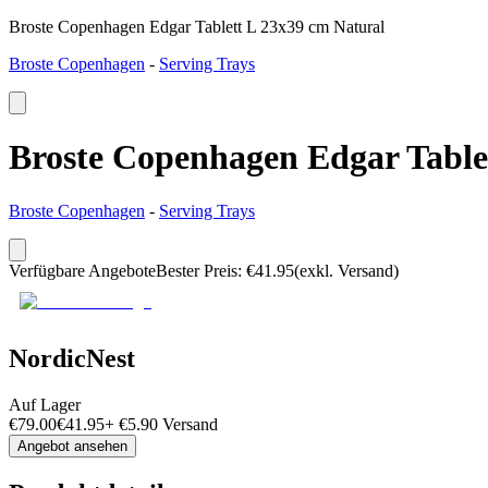
Broste Copenhagen Edgar Tablett L 23x39 cm Natural
Broste Copenhagen
-
Serving Trays
Broste Copenhagen Edgar Table
Broste Copenhagen
-
Serving Trays
Verfügbare Angebote
Bester Preis
:
€
41.95
(exkl. Versand)
NordicNest
Auf Lager
€
79.00
€
41.95
+
€
5.90
Versand
Angebot ansehen