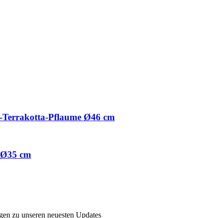
-Terrakotta-Pflaume Ø46 cm
, Ø35 cm
ngen zu unseren neuesten Updates