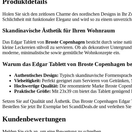
Produktdetails
Holen Sie sich den zeitlosen Charme des nordischen Designs in Ihr 
Schlichtheit mit funktionaler Eleganz und wird so zu einem unverzicht
Skandinavische Ästhetik für Ihren Wohnraum
Das Edgar Tablett von
Broste Copenhagen
besticht durch seine nat
kleine Leckereien stilvoll zu servieren. Ob als dekorativer Untergr
moderne, minimalistische sowie gemütliche Wohnkonzepte ein.
Warum das Edgar Tablett von Broste Copenhagen beg
Authentisches Design:
Typisch skandinavische Formensprache
Vielseitigkeit:
Perfekt geeignet zum Servieren von Getränken, 
Hochwertige Qualität:
Die renommierte Marke Broste Copenhag
Praktische Größe:
Mit 23x39 cm bietet das Tablett genügend
Setzen Sie auf Qualität und Ästhetik. Das Broste Copenhagen Edgar T
Bestellen Sie jetzt Ihr Exemplar bei ScandiDeals.de und verleihen Si
Kundenbewertungen
Melden Sie sich an, um eine Bewertung zu schreiben