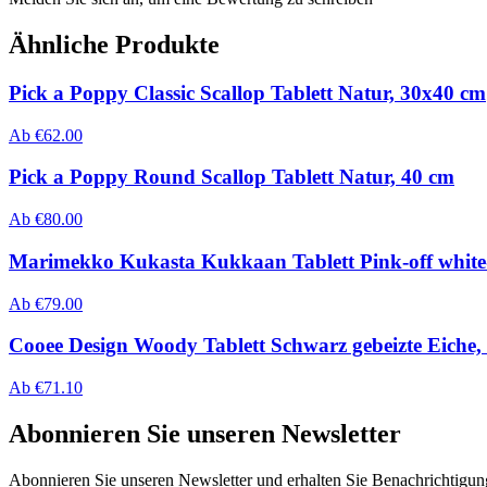
Ähnliche Produkte
Pick a Poppy Classic Scallop Tablett Natur, 30x40 cm
Ab
€
62.00
Pick a Poppy Round Scallop Tablett Natur, 40 cm
Ab
€
80.00
Marimekko Kukasta Kukkaan Tablett Pink-off white
Ab
€
79.00
Cooee Design Woody Tablett Schwarz gebeizte Eiche
Ab
€
71.10
Abonnieren Sie unseren Newsletter
Abonnieren Sie unseren Newsletter und erhalten Sie Benachrichtigu