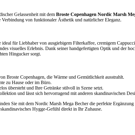
discher Gelassenheit mit dem
Broste Copenhagen Nordic Marsh Me
 Verbindung von funktionaler Ästhetik und natürlicher Eleganz.
 ideal für Liebhaber von ausgiebigem Filterkaffee, cremigem Cappuccin
ndes visuelles Erlebnis. Dank seiner handgefertigten Optik und der h
chten Hingucker sorgt.
on Broste Copenhagen, die Wärme und Gemütlichkeit ausstrahlt.
nte zu Hause oder im Büro.
os übersteht und Ihre Getränke stilvoll in Szene setzt.
ollektion und lässt sich hervorragend mit anderen skandinavischen De
finden Sie mit dem Nordic Marsh Mega Becher die perfekte Ergänzung f
gt skandinavisches Hygge-Gefühl direkt in Ihr Zuhause.