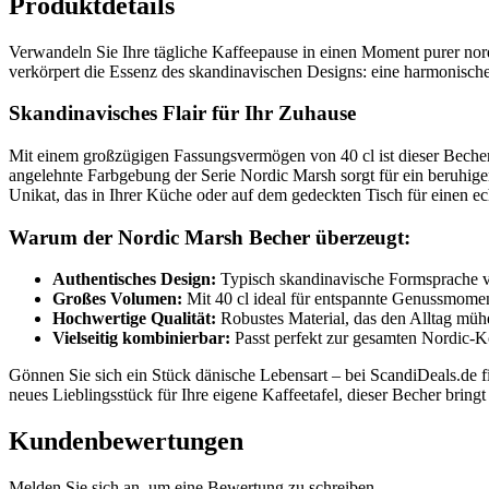
Produktdetails
Verwandeln Sie Ihre tägliche Kaffeepause in einen Moment purer nor
verkörpert die Essenz des skandinavischen Designs: eine harmonische
Skandinavisches Flair für Ihr Zuhause
Mit einem großzügigen Fassungsvermögen von 40 cl ist dieser Becher
angelehnte Farbgebung der Serie Nordic Marsh sorgt für ein beruhige
Unikat, das in Ihrer Küche oder auf dem gedeckten Tisch für einen e
Warum der Nordic Marsh Becher überzeugt:
Authentisches Design:
Typisch skandinavische Formsprache v
Großes Volumen:
Mit 40 cl ideal für entspannte Genussmome
Hochwertige Qualität:
Robustes Material, das den Alltag mühel
Vielseitig kombinierbar:
Passt perfekt zur gesamten Nordic-K
Gönnen Sie sich ein Stück dänische Lebensart – bei ScandiDeals.de 
neues Lieblingsstück für Ihre eigene Kaffeetafel, dieser Becher brin
Kundenbewertungen
Melden Sie sich an, um eine Bewertung zu schreiben