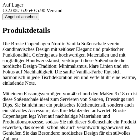
Auf Lager
€
32.00
€
16.95
+
€
5.90
Versand
Angebot ansehen
Produktdetails
Die Broste Copenhagen Nordic Vanilla Soßenschale vereint
skandinavisches Design mit zeitloser Eleganz und praktischer
Funktionalität. Gefertigt aus hochwertigen Materialien und mit
sorgfältiger Handwerkskunst, verkörpert diese Soßenboote die
nordische Design-Tradition: Minimalismus, klare Linien und ein
Fokus auf Nachhaltigkeit. Die sanfte Vanilla-Farbe fügt sich
harmonisch in jede Tischdekoration ein und verleiht ihr eine warme,
einladende Note.
Mit einem Fassungsvermögen von 40 cl und den Maßen 9x18 cm ist
diese Soßenschale ideal zum Servieren von Saucen, Dressings und
Dips. Sie ist nicht nur ein praktisches Küchenutensil, sondern auch
ein stilvolles Accessoire, das Ihre Mahlzeiten aufwertet. Broste
Copenhagen legt Wert auf nachhaltige Materialien und
Produktionsprozesse, sodass Sie mit dieser Soßenschale ein Produkt
erwerben, das sowohl schön als auch verantwortungsbewusst ist.
Genießen Sie das Besondere: nordisches Design für ein stilvolles
Zuhause.