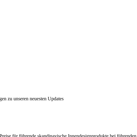
ngen zu unseren neuesten Updates
en Preise für führende skandinavische Innendesignprodukte bei führende