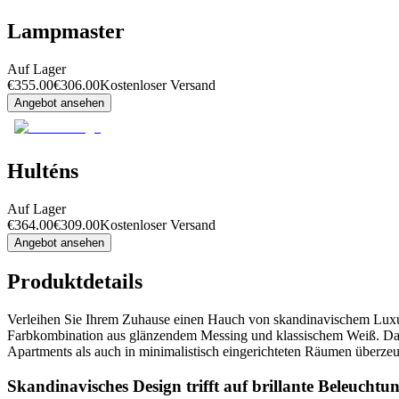
Lampmaster
Auf Lager
€
355.00
€
306.00
Kostenloser Versand
Angebot ansehen
Hulténs
Auf Lager
€
364.00
€
309.00
Kostenloser Versand
Angebot ansehen
Produktdetails
Verleihen Sie Ihrem Zuhause einen Hauch von skandinavischem Lux
Farbkombination aus glänzendem Messing und klassischem Weiß. Das Mo
Apartments als auch in minimalistisch eingerichteten Räumen überzeu
Skandinavisches Design trifft auf brillante Beleuchtu