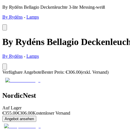
By Rydéns Bellagio Deckenleuchte 3-lite Messing-weiß
By Rydéns
-
Lamps
By Rydéns Bellagio Deckenleuch
By Rydéns
-
Lamps
Verfügbare Angebote
Bester Preis
:
€
306.00
(exkl. Versand)
NordicNest
Auf Lager
€
355.00
€
306.00
Kostenloser Versand
Angebot ansehen