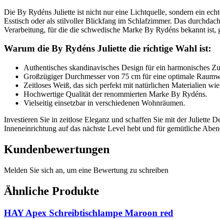
Die By Rydéns Juliette ist nicht nur eine Lichtquelle, sondern ein e
Esstisch oder als stilvoller Blickfang im Schlafzimmer. Das durchda
Verarbeitung, für die die schwedische Marke By Rydéns bekannt ist, g
Warum die By Rydéns Juliette die richtige Wahl ist:
Authentisches skandinavisches Design für ein harmonisches Z
Großzügiger Durchmesser von 75 cm für eine optimale Raumw
Zeitloses Weiß, das sich perfekt mit natürlichen Materialien wie
Hochwertige Qualität der renommierten Marke By Rydéns.
Vielseitig einsetzbar in verschiedenen Wohnräumen.
Investieren Sie in zeitlose Eleganz und schaffen Sie mit der Juliette
Inneneinrichtung auf das nächste Level hebt und für gemütliche Abend
Kundenbewertungen
Melden Sie sich an, um eine Bewertung zu schreiben
Ähnliche Produkte
HAY Apex Schreibtischlampe Maroon red