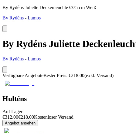
By Rydéns Juliette Deckenleuchte Ø75 cm Weiß
By Rydéns
-
Lamps
By Rydéns Juliette Deckenleuc
By Rydéns
-
Lamps
Verfügbare Angebote
Bester Preis
:
€
218.00
(exkl. Versand)
Hulténs
Auf Lager
€
312.00
€
218.00
Kostenloser Versand
Angebot ansehen