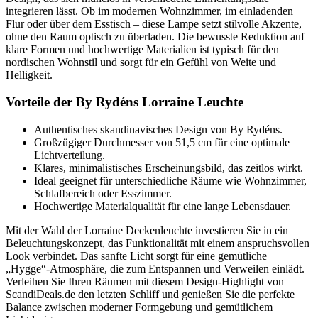
integrieren lässt. Ob im modernen Wohnzimmer, im einladenden
Flur oder über dem Esstisch – diese Lampe setzt stilvolle Akzente,
ohne den Raum optisch zu überladen. Die bewusste Reduktion auf
klare Formen und hochwertige Materialien ist typisch für den
nordischen Wohnstil und sorgt für ein Gefühl von Weite und
Helligkeit.
Vorteile der By Rydéns Lorraine Leuchte
Authentisches skandinavisches Design von By Rydéns.
Großzügiger Durchmesser von 51,5 cm für eine optimale
Lichtverteilung.
Klares, minimalistisches Erscheinungsbild, das zeitlos wirkt.
Ideal geeignet für unterschiedliche Räume wie Wohnzimmer,
Schlafbereich oder Esszimmer.
Hochwertige Materialqualität für eine lange Lebensdauer.
Mit der Wahl der Lorraine Deckenleuchte investieren Sie in ein
Beleuchtungskonzept, das Funktionalität mit einem anspruchsvollen
Look verbindet. Das sanfte Licht sorgt für eine gemütliche
„Hygge“-Atmosphäre, die zum Entspannen und Verweilen einlädt.
Verleihen Sie Ihren Räumen mit diesem Design-Highlight von
ScandiDeals.de den letzten Schliff und genießen Sie die perfekte
Balance zwischen moderner Formgebung und gemütlichem