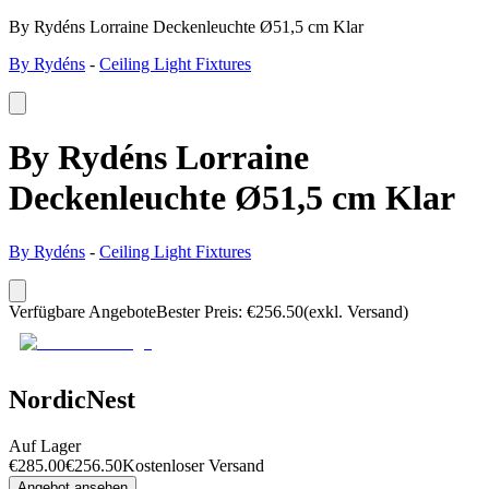
By Rydéns Lorraine Deckenleuchte Ø51,5 cm Klar
By Rydéns
-
Ceiling Light Fixtures
By Rydéns Lorraine
Deckenleuchte Ø51,5 cm Klar
By Rydéns
-
Ceiling Light Fixtures
Verfügbare Angebote
Bester Preis
:
€
256.50
(exkl. Versand)
NordicNest
Auf Lager
€
285.00
€
256.50
Kostenloser Versand
Angebot ansehen