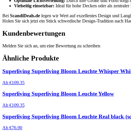
Optimale Lichtverteilung:
Durch ihre Größe und Form sorgt d
Vielseitig einsetzbar:
Ideal für hohe Decken oder als zentraler
Bei
ScandiDeals.de
legen wir Wert auf exzellentes Design und Langl
Holen Sie sich jetzt ein Stück schwedische Design-Tradition nach Ha
Kundenbewertungen
Melden Sie sich an, um eine Bewertung zu schreiben
Ähnliche Produkte
Superliving Superliving Bloom Leuchte Whisper Whi
Ab
€
109.35
Superliving Superliving Bloom Leuchte Yellow
Ab
€
109.35
Superliving Superliving Bloom Leuchte Real black (s
Ab
€
76.90