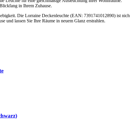
ie Leuchte für eine gleichmäßige Ausleuchtung Ihrer Wohnräume.
 Blickfang in Ihrem Zuhause.
ebigkeit. Die Lorraine Deckenleuchte (EAN: 7391741012890) ist nicht 
use und lassen Sie Ihre Räume in neuem Glanz erstrahlen.
te
chwarz)