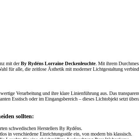
nz mit der
By Rydéns Lorraine Deckenleuchte
. Mit ihrem Durchmess
ahl für alle, die zeitlose Ästhetik mit moderner Lichtgestaltung verbi
ertige Verarbeitung und ihre klare Linienführung aus. Das transparent
ten Esstisch oder im Eingangsbereich – dieses Lichtobjekt setzt übera
eiden sollten:
ten schwedischen Herstellers By Rydéns.
los in verschiedene Einrichtungsstile ein, von modern bis klassisch.