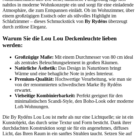
nahtlos in moderne Wohnkonzepte ein und sorgt für eine einladende
Atmosphäre, die zum Entspannen einlädt. Ob im Wohnzimmer, über
einem großzügigen Esstisch oder als stilvolles Highlight im
Schlafzimmer – dieses Schmuckstück von
By Rydéns
überzeugt
durch zeitlose Eleganz.
Warum Sie die Lou Lou Deckenleuchte lieben
werden:
Großzügige Maße:
Mit einem Durchmesser von 80 cm ideal
als zentrales Beleuchtungselement in großen Räumen.
Natürliche Ästhetik:
Das Design in Naturtönen bringt
Wärme und eine behagliche Note in jedes Interieur.
Premium-Qualität:
Hochwertige Verarbeitung, wie man sie
von der renommierten schwedischen Marke By Rydéns
erwartet.
Vielseitige Kombinierbarkeit:
Perfekt geeignet für den
minimalistischen Scandi-Style, den Boho-Look oder moderne
Loft-Wohnungen.
Die By Rydéns Lou Lou ist mehr als nur eine Lichtquelle; sie ist ein
Kunstobjekt, das durch seine Textur und Form besticht. Dank ihrer
durchdachten Konstruktion sorgt sie für ein angenehmes, diffuses
Licht, das Ihren Raum in ein sanftes Strahlen taucht. Setzen Sie auf