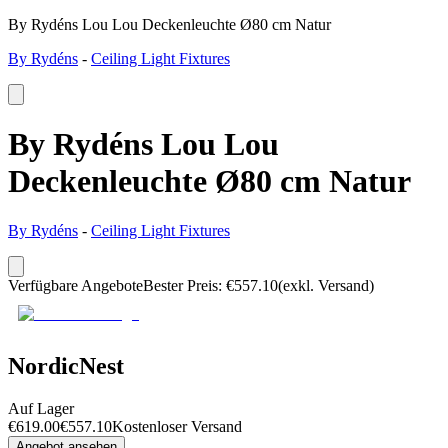
By Rydéns Lou Lou Deckenleuchte Ø80 cm Natur
By Rydéns
-
Ceiling Light Fixtures
By Rydéns Lou Lou
Deckenleuchte Ø80 cm Natur
By Rydéns
-
Ceiling Light Fixtures
Verfügbare Angebote
Bester Preis
:
€
557.10
(exkl. Versand)
NordicNest
Auf Lager
€
619.00
€
557.10
Kostenloser Versand
Angebot ansehen