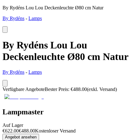
By Rydéns Lou Lou Deckenleuchte Ø80 cm Natur
By Rydéns
-
Lamps
By Rydéns Lou Lou
Deckenleuchte Ø80 cm Natur
By Rydéns
-
Lamps
Verfügbare Angebote
Bester Preis
:
€
488.00
(exkl. Versand)
Lampmaster
Auf Lager
€
622.00
€
488.00
Kostenloser Versand
Angebot ansehen