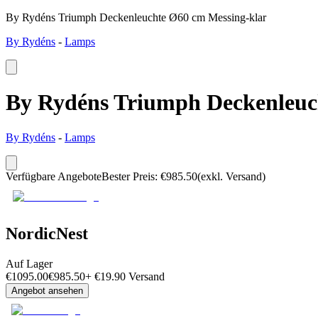
By Rydéns Triumph Deckenleuchte Ø60 cm Messing-klar
By Rydéns
-
Lamps
By Rydéns Triumph Deckenleuc
By Rydéns
-
Lamps
Verfügbare Angebote
Bester Preis
:
€
985.50
(exkl. Versand)
NordicNest
Auf Lager
€
1095.00
€
985.50
+
€
19.90
Versand
Angebot ansehen