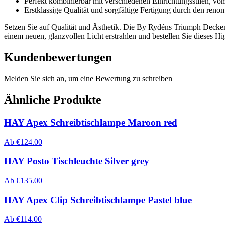
Perfekt kombinierbar mit verschiedenen Einrichtungsstilen, v
Erstklassige Qualität und sorgfältige Fertigung durch den reno
Setzen Sie auf Qualität und Ästhetik. Die By Rydéns Triumph Deckenl
einem neuen, glanzvollen Licht erstrahlen und bestellen Sie dieses Hi
Kundenbewertungen
Melden Sie sich an, um eine Bewertung zu schreiben
Ähnliche Produkte
HAY Apex Schreibtischlampe Maroon red
Ab
€
124.00
HAY Posto Tischleuchte Silver grey
Ab
€
135.00
HAY Apex Clip Schreibtischlampe Pastel blue
Ab
€
114.00