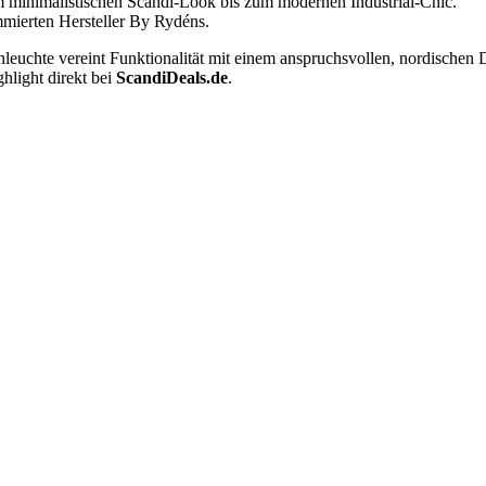
om minimalistischen Scandi-Look bis zum modernen Industrial-Chic.
mmierten Hersteller By Rydéns.
euchte vereint Funktionalität mit einem anspruchsvollen, nordischen 
ghlight direkt bei
ScandiDeals.de
.