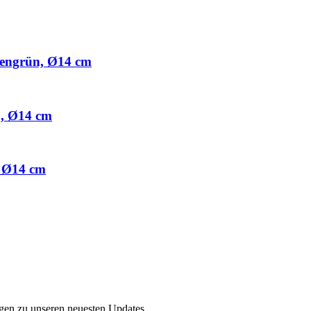
engrün, Ø14 cm
, Ø14 cm
, Ø14 cm
ngen zu unseren neuesten Updates