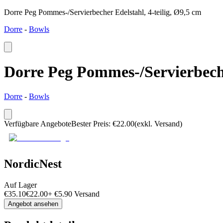
Dorre Peg Pommes-/Servierbecher Edelstahl, 4-teilig, Ø9,5 cm
Dorre
-
Bowls
Dorre Peg Pommes-/Servierbecher
Dorre
-
Bowls
Verfügbare Angebote
Bester Preis
:
€
22.00
(exkl. Versand)
NordicNest
Auf Lager
€
35.10
€
22.00
+
€
5.90
Versand
Angebot ansehen