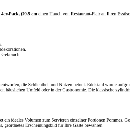
 4er-Pack, Ø9.5 cm
einen Hauch von Restaurant-Flair an Ihren Esstisc
.
hdekorationen.
n Gebrauch.
k entworfen, die Schlichtheit und Nutzen betont. Edelstahl wurde aufgr
n häuslichen Umfeld oder in der Gastronomie. Die klassische zylindris
et ein ideales Volumen zum Servieren einzelner Portionen Pommes, Gem
tes, geordnetes Erscheinungsbild für Ihre Gäste bewahren.