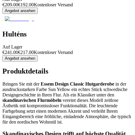
€
209.00
€
192.00
Kostenloser Versand
Angebot ansehen
Hulténs
Auf Lager
€
241.00
€
217.00
Kostenloser Versand
Angebot ansehen
Produktdetails
Bringen Sie mit der
Essem Design Classic Hutgarderobe
in der
ausdrucksstarken Farbe Sun Yellow ein echtes Stück schwedische
Designgeschichte in Ihren Flur. Als ein Klassiker unter den
skandinavischen Flurmöbeln
vereint dieses Modell zeitlose
Ästhetik mit kompromissloser Funktionalität. Die leuchtende
Farbgebung setzt einen modernen Akzent und verleiht Ihrem
Eingangsbereich eine fröhliche, einladende Atmosphäre, die typisch
für den nordischen Wohnstil ist.
Skandinavisches Design trifft auf höchste Qualität