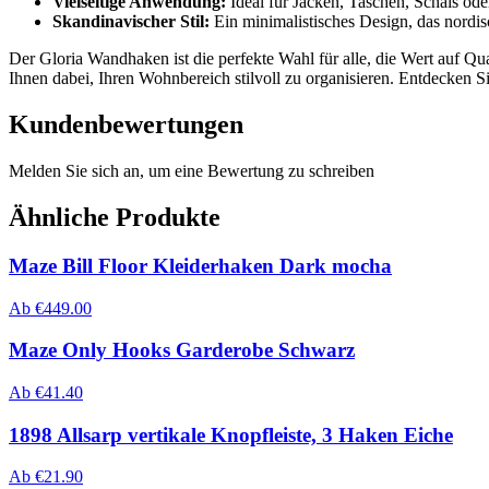
Vielseitige Anwendung:
Ideal für Jacken, Taschen, Schals ode
Skandinavischer Stil:
Ein minimalistisches Design, das nordisc
Der Gloria Wandhaken ist die perfekte Wahl für alle, die Wert auf Qu
Ihnen dabei, Ihren Wohnbereich stilvoll zu organisieren. Entdecken Si
Kundenbewertungen
Melden Sie sich an, um eine Bewertung zu schreiben
Ähnliche Produkte
Maze Bill Floor Kleiderhaken Dark mocha
Ab
€
449.00
Maze Only Hooks Garderobe Schwarz
Ab
€
41.40
1898 Allsarp vertikale Knopfleiste, 3 Haken Eiche
Ab
€
21.90