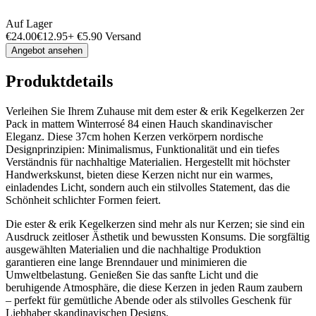
Auf Lager
€
24.00
€
12.95
+
€
5.90
Versand
Angebot ansehen
Produktdetails
Verleihen Sie Ihrem Zuhause mit dem ester & erik Kegelkerzen 2er
Pack in mattem Winterrosé 84 einen Hauch skandinavischer
Eleganz. Diese 37cm hohen Kerzen verkörpern nordische
Designprinzipien: Minimalismus, Funktionalität und ein tiefes
Verständnis für nachhaltige Materialien. Hergestellt mit höchster
Handwerkskunst, bieten diese Kerzen nicht nur ein warmes,
einladendes Licht, sondern auch ein stilvolles Statement, das die
Schönheit schlichter Formen feiert.
Die ester & erik Kegelkerzen sind mehr als nur Kerzen; sie sind ein
Ausdruck zeitloser Ästhetik und bewussten Konsums. Die sorgfältig
ausgewählten Materialien und die nachhaltige Produktion
garantieren eine lange Brenndauer und minimieren die
Umweltbelastung. Genießen Sie das sanfte Licht und die
beruhigende Atmosphäre, die diese Kerzen in jeden Raum zaubern
– perfekt für gemütliche Abende oder als stilvolles Geschenk für
Liebhaber skandinavischen Designs.