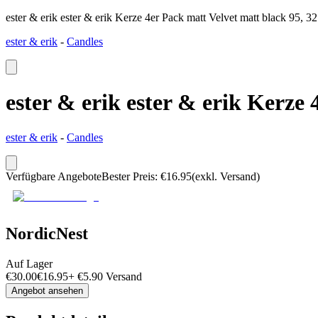
ester & erik ester & erik Kerze 4er Pack matt Velvet matt black 95, 3
ester & erik
-
Candles
ester & erik ester & erik Kerze
ester & erik
-
Candles
Verfügbare Angebote
Bester Preis
:
€
16.95
(exkl. Versand)
NordicNest
Auf Lager
€
30.00
€
16.95
+
€
5.90
Versand
Angebot ansehen