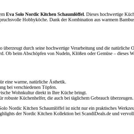
dem
Eva Solo Nordic Kitchen Schaumlöffel
. Dieses hochwertige Küch
ür anspruchsvolle Hobbyköche. Dank der Kombination aus warmem Bambu
 überzeugt durch seine hochwertige Verarbeitung und die natürliche O
rd. Ob beim Abschöpfen von Nudeln, Klößen oder Gemüse – dieses Wer
r eine warme, natürliche Ästhetik.
ng bei verschiedenen Töpfen.
ische Wohnkultur direkt in Ihre Küche bringt.
r robuste Küchenhelfer, die auch bei täglichem Gebrauch überzeugen.
 Solo Nordic Kitchen Schaumlöffel ist nicht nur ein praktisches Werkzeu
ighlights der Nordic Kitchen Kollektion bei ScandiDeals.de und vervol