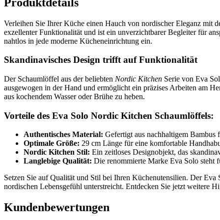
Produktdetails
Verleihen Sie Ihrer Küche einen Hauch von nordischer Eleganz mit 
exzellenter Funktionalität und ist ein unverzichtbarer Begleiter f
nahtlos in jede moderne Kücheneinrichtung ein.
Skandinavisches Design trifft auf Funktionalität
Der Schaumlöffel aus der beliebten
Nordic Kitchen
Serie von Eva Solo
ausgewogen in der Hand und ermöglicht ein präzises Arbeiten am He
aus kochendem Wasser oder Brühe zu heben.
Vorteile des Eva Solo Nordic Kitchen Schaumlöffels:
Authentisches Material:
Gefertigt aus nachhaltigem Bambus fü
Optimale Größe:
29 cm Länge für eine komfortable Handhabu
Nordic Kitchen Stil:
Ein zeitloses Designobjekt, das skandinav
Langlebige Qualität:
Die renommierte Marke Eva Solo steht fü
Setzen Sie auf Qualität und Stil bei Ihren Küchenutensilien. Der Eva
nordischen Lebensgefühl unterstreicht. Entdecken Sie jetzt weitere H
Kundenbewertungen