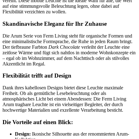
vereint. Diese mobile Leuchte ist die ideale Wahl für alle, die Wert
auf eine stimmungsvolle Beleuchtung legen, ohne dabei auf
Flexibilität verzichten zu wollen.
Skandinavische Eleganz für Ihr Zuhause
Die Arum Serie von Ferm Living steht für organische Formen und
eine minimalistische Formsprache, die Ruhe in jeden Raum bringt.
Der tiefbraune Farbton
Dark Chocolate
verleiht der Leuchte eine
zeitlose Wärme und fügt sich nahtlos in moderne Wohnkonzepte ein
– egal ob im Wohnzimmer, auf dem Nachttisch oder als stilvolles
Akzentlicht im Regal.
Flexibilität trifft auf Design
Dank ihres kabellosen Designs bietet diese Leuchte maximale
Freiheit. Ob als gemütliche Lesebeleuchtung oder als
atmosphärisches Licht bei einem Abendessen: Die Ferm Living
Arum tragbare Leuchte ist ein vielseitiger Begleiter, der durch
hochwertige Materialien und exzellente Verarbeitung besticht.
Die Vorteile auf einen Blick:
Design:
Ikonische Silhouette aus der renommierten Arum-