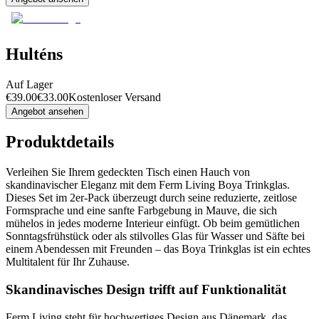
Hulténs
Auf Lager
€
39.00
€
33.00
Kostenloser Versand
Angebot ansehen
Produktdetails
Verleihen Sie Ihrem gedeckten Tisch einen Hauch von
skandinavischer Eleganz mit dem Ferm Living Boya Trinkglas.
Dieses Set im 2er-Pack überzeugt durch seine reduzierte, zeitlose
Formsprache und eine sanfte Farbgebung in Mauve, die sich
mühelos in jedes moderne Interieur einfügt. Ob beim gemütlichen
Sonntagsfrühstück oder als stilvolles Glas für Wasser und Säfte bei
einem Abendessen mit Freunden – das Boya Trinkglas ist ein echtes
Multitalent für Ihr Zuhause.
Skandinavisches Design trifft auf Funktionalität
Ferm Living steht für hochwertiges Design aus Dänemark, das