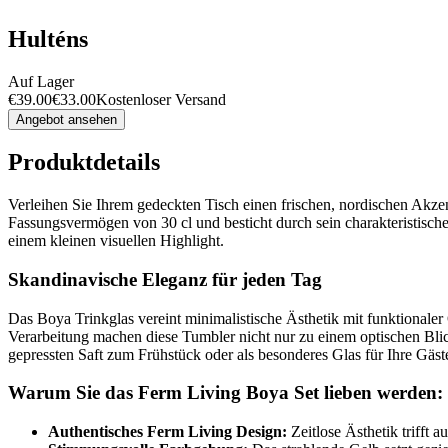
Hulténs
Auf Lager
€
39.00
€
33.00
Kostenloser Versand
Angebot ansehen
Produktdetails
Verleihen Sie Ihrem gedeckten Tisch einen frischen, nordischen Akz
Fassungsvermögen von 30 cl und besticht durch sein charakteristisc
einem kleinen visuellen Highlight.
Skandinavische Eleganz für jeden Tag
Das Boya Trinkglas vereint minimalistische Ästhetik mit funktionale
Verarbeitung machen diese Tumbler nicht nur zu einem optischen Blic
gepressten Saft zum Frühstück oder als besonderes Glas für Ihre Gäste –
Warum Sie das Ferm Living Boya Set lieben werden:
Authentisches Ferm Living Design:
Zeitlose Ästhetik trifft