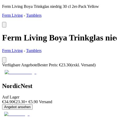
Ferm Living Boya Trinkglas niedrig 30 cl 2er-Pack Yellow
Ferm Living
-
Tumblers
Ferm Living Boya Trinkglas nied
Ferm Living
-
Tumblers
Verfügbare Angebote
Bester Preis
:
€
23.30
(exkl. Versand)
NordicNest
Auf Lager
€
34.90
€
23.30
+
€
5.90
Versand
Angebot ansehen