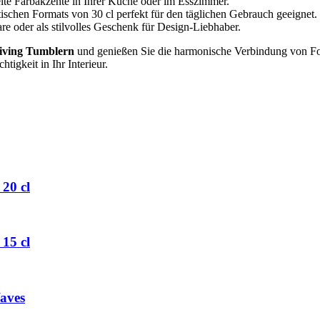
elte Farbakzente in Ihrer Küche oder im Esszimmer.
ischen Formats von 30 cl perfekt für den täglichen Gebrauch geeignet.
are oder als stilvolles Geschenk für Design-Liebhaber.
iving Tumblern
und genießen Sie die harmonische Verbindung von For
tigkeit in Ihr Interieur.
20 cl
15 cl
aves