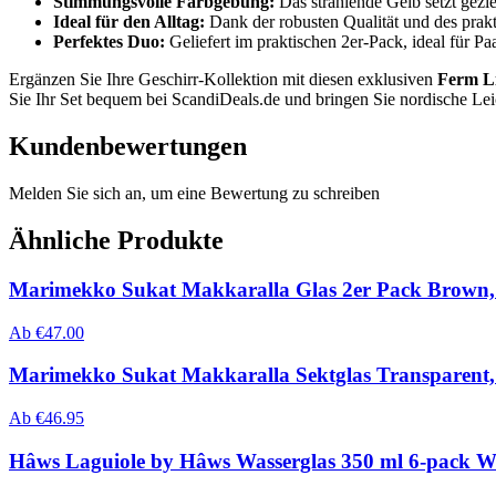
Stimmungsvolle Farbgebung:
Das strahlende Gelb setzt gezi
Ideal für den Alltag:
Dank der robusten Qualität und des prakt
Perfektes Duo:
Geliefert im praktischen 2er-Pack, ideal für Pa
Ergänzen Sie Ihre Geschirr-Kollektion mit diesen exklusiven
Ferm L
Sie Ihr Set bequem bei ScandiDeals.de und bringen Sie nordische Leich
Kundenbewertungen
Melden Sie sich an, um eine Bewertung zu schreiben
Ähnliche Produkte
Marimekko Sukat Makkaralla Glas 2er Pack Brown, 
Ab
€
47.00
Marimekko Sukat Makkaralla Sektglas Transparent, 
Ab
€
46.95
Hâws Laguiole by Hâws Wasserglas 350 ml 6-pack W