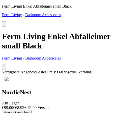
Ferm Living Enkel Abfalleimer small Black
Ferm Living
-
Bathroom Accessories
Ferm Living Enkel Abfalleimer
small Black
Ferm Living
-
Bathroom Accessories
Verfügbare Angebote
Bester Preis
:
€
68.95
(exkl. Versand)
NordicNest
Auf Lager
€
99.00
€
68.95
+
€
5.90
Versand
Angebot ansehen