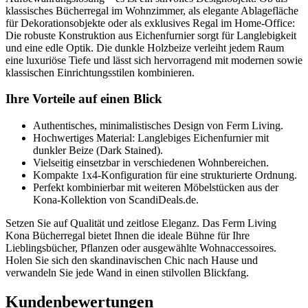
klassisches Bücherregal im Wohnzimmer, als elegante Ablagefläche
für Dekorationsobjekte oder als exklusives Regal im Home-Office:
Die robuste Konstruktion aus Eichenfurnier sorgt für Langlebigkeit
und eine edle Optik. Die dunkle Holzbeize verleiht jedem Raum
eine luxuriöse Tiefe und lässt sich hervorragend mit modernen sowie
klassischen Einrichtungsstilen kombinieren.
Ihre Vorteile auf einen Blick
Authentisches, minimalistisches Design von Ferm Living.
Hochwertiges Material: Langlebiges Eichenfurnier mit
dunkler Beize (Dark Stained).
Vielseitig einsetzbar in verschiedenen Wohnbereichen.
Kompakte 1x4-Konfiguration für eine strukturierte Ordnung.
Perfekt kombinierbar mit weiteren Möbelstücken aus der
Kona-Kollektion von ScandiDeals.de.
Setzen Sie auf Qualität und zeitlose Eleganz. Das Ferm Living
Kona Bücherregal bietet Ihnen die ideale Bühne für Ihre
Lieblingsbücher, Pflanzen oder ausgewählte Wohnaccessoires.
Holen Sie sich den skandinavischen Chic nach Hause und
verwandeln Sie jede Wand in einen stilvollen Blickfang.
Kundenbewertungen