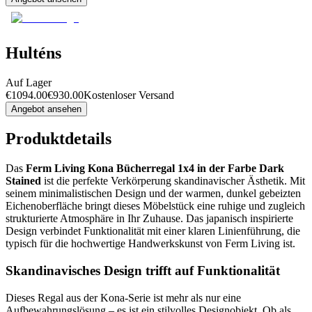
Hulténs
Auf Lager
€
1094.00
€
930.00
Kostenloser Versand
Angebot ansehen
Produktdetails
Das
Ferm Living Kona Bücherregal 1x4 in der Farbe Dark
Stained
ist die perfekte Verkörperung skandinavischer Ästhetik. Mit
seinem minimalistischen Design und der warmen, dunkel gebeizten
Eichenoberfläche bringt dieses Möbelstück eine ruhige und zugleich
strukturierte Atmosphäre in Ihr Zuhause. Das japanisch inspirierte
Design verbindet Funktionalität mit einer klaren Linienführung, die
typisch für die hochwertige Handwerkskunst von Ferm Living ist.
Skandinavisches Design trifft auf Funktionalität
Dieses Regal aus der Kona-Serie ist mehr als nur eine
Aufbewahrungslösung – es ist ein stilvolles Designobjekt. Ob als