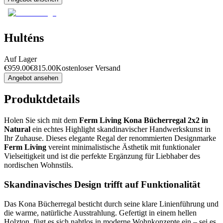
Hulténs
Auf Lager
€
959.00
€
815.00
Kostenloser Versand
Angebot ansehen
Produktdetails
Holen Sie sich mit dem
Ferm Living Kona Bücherregal 2x2 in
Natural
ein echtes Highlight skandinavischer Handwerkskunst in
Ihr Zuhause. Dieses elegante Regal der renommierten Designmarke
Ferm Living
vereint minimalistische Ästhetik mit funktionaler
Vielseitigkeit und ist die perfekte Ergänzung für Liebhaber des
nordischen Wohnstils.
Skandinavisches Design trifft auf Funktionalität
Das Kona Bücherregal besticht durch seine klare Linienführung und
die warme, natürliche Ausstrahlung. Gefertigt in einem hellen
Holzton, fügt es sich nahtlos in moderne Wohnkonzepte ein – sei es