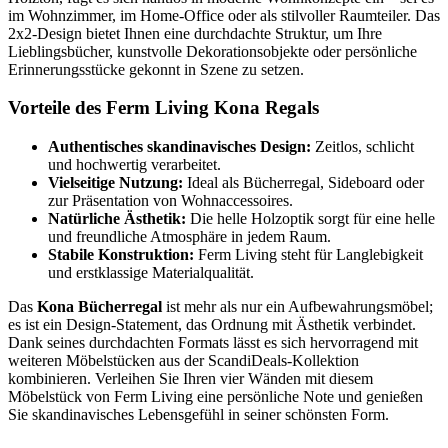
im Wohnzimmer, im Home-Office oder als stilvoller Raumteiler. Das
2x2-Design bietet Ihnen eine durchdachte Struktur, um Ihre
Lieblingsbücher, kunstvolle Dekorationsobjekte oder persönliche
Erinnerungsstücke gekonnt in Szene zu setzen.
Vorteile des Ferm Living Kona Regals
Authentisches skandinavisches Design:
Zeitlos, schlicht
und hochwertig verarbeitet.
Vielseitige Nutzung:
Ideal als Bücherregal, Sideboard oder
zur Präsentation von Wohnaccessoires.
Natürliche Ästhetik:
Die helle Holzoptik sorgt für eine helle
und freundliche Atmosphäre in jedem Raum.
Stabile Konstruktion:
Ferm Living steht für Langlebigkeit
und erstklassige Materialqualität.
Das
Kona Bücherregal
ist mehr als nur ein Aufbewahrungsmöbel;
es ist ein Design-Statement, das Ordnung mit Ästhetik verbindet.
Dank seines durchdachten Formats lässt es sich hervorragend mit
weiteren Möbelstücken aus der ScandiDeals-Kollektion
kombinieren. Verleihen Sie Ihren vier Wänden mit diesem
Möbelstück von Ferm Living eine persönliche Note und genießen
Sie skandinavisches Lebensgefühl in seiner schönsten Form.