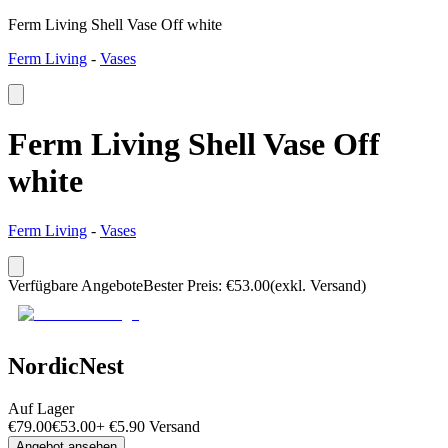
Ferm Living Shell Vase Off white
Ferm Living
-
Vases
Ferm Living Shell Vase Off
white
Ferm Living
-
Vases
Verfügbare Angebote
Bester Preis
:
€
53.00
(exkl. Versand)
NordicNest
Auf Lager
€
79.00
€
53.00
+
€
5.90
Versand
Angebot ansehen