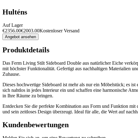
Hulténs
Auf Lager
€
2356.00
€
2003.00
Kostenloser Versand
Angebot ansehen
Produktdetails
Das Ferm Living Stilt Sideboard Double aus natürlicher Eiche verkörpe
mit höchster Funktionalität. Gefertigt aus nachhaltigen Materialien un
Zuhause.
Dieses hochwertige Sideboard ist mehr als nur ein Möbelstück; es is
sich nahtlos in jedes Interieur ein und schaffen eine harmonische A
in Ihre Räume zu bringen.
Entdecken Sie die perfekte Kombination aus Form und Funktion mit de
und sein zeitloses Design überzeugt. Ideal für alle, die Wert auf nac
Kundenbewertungen
Melden Sie sich an, um eine Bewertung zu schreiben