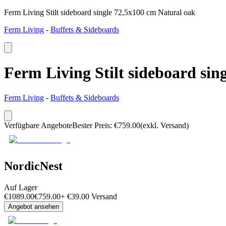
Ferm Living Stilt sideboard single 72,5x100 cm Natural oak
Ferm Living
-
Buffets & Sideboards
Ferm Living Stilt sideboard sin
Ferm Living
-
Buffets & Sideboards
Verfügbare Angebote
Bester Preis
:
€
759.00
(exkl. Versand)
NordicNest
Auf Lager
€
1089.00
€
759.00
+
€
39.00
Versand
Angebot ansehen