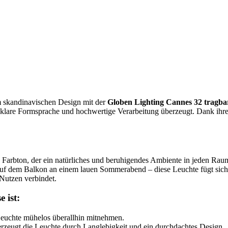
em skandinavischen Design mit der
Globen Lighting Cannes 32 tragba
ine klare Formsprache und hochwertige Verarbeitung überzeugt. Dank ihre
 Farbton, der ein natürliches und beruhigendes Ambiente in jeden Rau
f dem Balkon an einem lauen Sommerabend – diese Leuchte fügt sich nah
 Nutzen verbindet.
 ist:
 Leuchte mühelos überallhin mitnehmen.
rzeugt die Leuchte durch Langlebigkeit und ein durchdachtes Design.