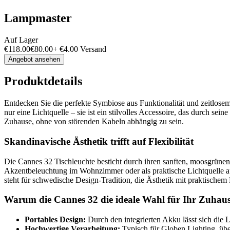
Lampmaster
Auf Lager
€
118.00
€
80.00
+
€
4.00
Versand
Angebot ansehen
Produktdetails
Entdecken Sie die perfekte Symbiose aus Funktionalität und zeitlos
nur eine Lichtquelle – sie ist ein stilvolles Accessoire, das durch se
Zuhause, ohne von störenden Kabeln abhängig zu sein.
Skandinavische Ästhetik trifft auf Flexibilität
Die Cannes 32 Tischleuchte besticht durch ihren sanften, moosgrünen
Akzentbeleuchtung im Wohnzimmer oder als praktische Lichtquelle au
steht für schwedische Design-Tradition, die Ästhetik mit praktischem
Warum die Cannes 32 die ideale Wahl für Ihr Zuhause
Portables Design:
Durch den integrierten Akku lässt sich die
Hochwertige Verarbeitung:
Typisch für Globen Lighting, übe