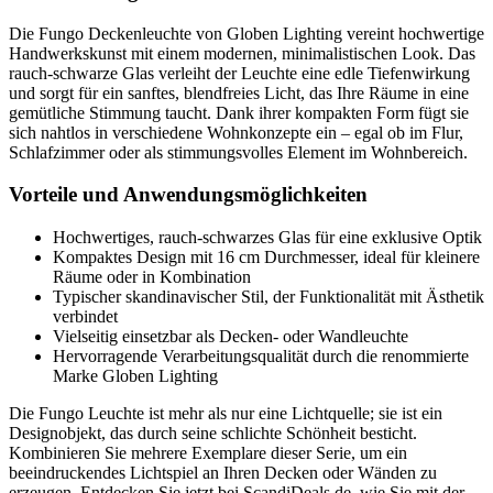
Die Fungo Deckenleuchte von Globen Lighting vereint hochwertige
Handwerkskunst mit einem modernen, minimalistischen Look. Das
rauch-schwarze Glas verleiht der Leuchte eine edle Tiefenwirkung
und sorgt für ein sanftes, blendfreies Licht, das Ihre Räume in eine
gemütliche Stimmung taucht. Dank ihrer kompakten Form fügt sie
sich nahtlos in verschiedene Wohnkonzepte ein – egal ob im Flur,
Schlafzimmer oder als stimmungsvolles Element im Wohnbereich.
Vorteile und Anwendungsmöglichkeiten
Hochwertiges, rauch-schwarzes Glas für eine exklusive Optik
Kompaktes Design mit 16 cm Durchmesser, ideal für kleinere
Räume oder in Kombination
Typischer skandinavischer Stil, der Funktionalität mit Ästhetik
verbindet
Vielseitig einsetzbar als Decken- oder Wandleuchte
Hervorragende Verarbeitungsqualität durch die renommierte
Marke Globen Lighting
Die Fungo Leuchte ist mehr als nur eine Lichtquelle; sie ist ein
Designobjekt, das durch seine schlichte Schönheit besticht.
Kombinieren Sie mehrere Exemplare dieser Serie, um ein
beeindruckendes Lichtspiel an Ihren Decken oder Wänden zu
erzeugen. Entdecken Sie jetzt bei ScandiDeals.de, wie Sie mit der