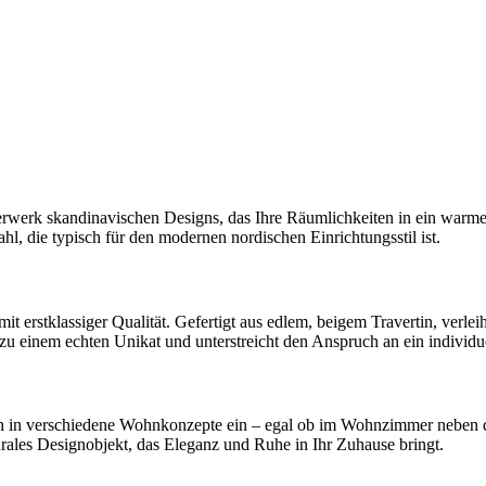
rwerk skandinavischen Designs, das Ihre Räumlichkeiten in ein warmes
l, die typisch für den modernen nordischen Einrichtungsstil ist.
 mit erstklassiger Qualität. Gefertigt aus edlem, beigem Travertin, verl
u einem echten Unikat und unterstreicht den Anspruch an ein individuel
ch in verschiedene Wohnkonzepte ein – egal ob im Wohnzimmer neben d
pturales Designobjekt, das Eleganz und Ruhe in Ihr Zuhause bringt.