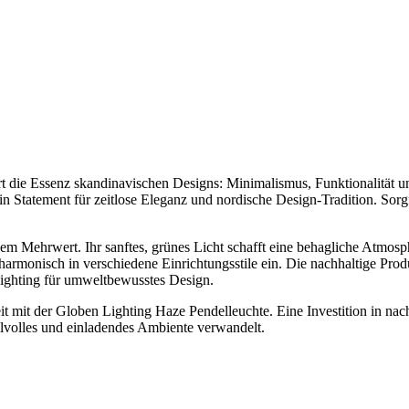
die Essenz skandinavischen Designs: Minimalismus, Funktionalität und
ein Statement für zeitlose Eleganz und nordische Design-Tradition. Sorg
chem Mehrwert. Ihr sanftes, grünes Licht schafft eine behagliche Atm
 harmonisch in verschiedene Einrichtungsstile ein. Die nachhaltige Pro
ighting für umweltbewusstes Design.
t mit der Globen Lighting Haze Pendelleuchte. Eine Investition in nach
ilvolles und einladendes Ambiente verwandelt.