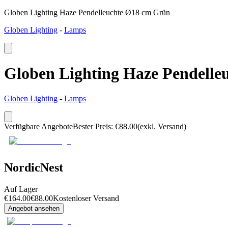
Globen Lighting Haze Pendelleuchte Ø18 cm Grün
Globen Lighting
-
Lamps
Globen Lighting Haze Pendell
Globen Lighting
-
Lamps
Verfügbare Angebote
Bester Preis
:
€
88.00
(exkl. Versand)
NordicNest
Auf Lager
€
164.00
€
88.00
Kostenloser Versand
Angebot ansehen