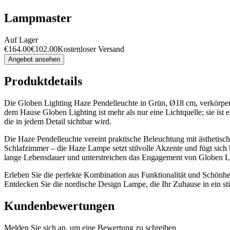
Lampmaster
Auf Lager
€
164.00
€
102.00
Kostenloser Versand
Angebot ansehen
Produktdetails
Die Globen Lighting Haze Pendelleuchte in Grün, Ø18 cm, verkörpert 
dem Hause Globen Lighting ist mehr als nur eine Lichtquelle; sie ist 
die in jedem Detail sichtbar wird.
Die Haze Pendelleuchte vereint praktische Beleuchtung mit ästhetis
Schlafzimmer – die Haze Lampe setzt stilvolle Akzente und fügt sich
lange Lebensdauer und unterstreichen das Engagement von Globen L
Erleben Sie die perfekte Kombination aus Funktionalität und Schönhei
Entdecken Sie die nordische Design Lampe, die Ihr Zuhause in ein st
Kundenbewertungen
Melden Sie sich an, um eine Bewertung zu schreiben