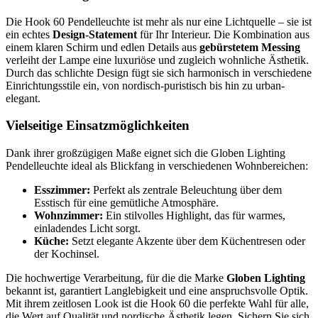
Die Hook 60 Pendelleuchte ist mehr als nur eine Lichtquelle – sie ist
ein echtes
Design-Statement
für Ihr Interieur. Die Kombination aus
einem klaren Schirm und edlen Details aus
gebürstetem Messing
verleiht der Lampe eine luxuriöse und zugleich wohnliche Ästhetik.
Durch das schlichte Design fügt sie sich harmonisch in verschiedene
Einrichtungsstile ein, von nordisch-puristisch bis hin zu urban-
elegant.
Vielseitige Einsatzmöglichkeiten
Dank ihrer großzügigen Maße eignet sich die Globen Lighting
Pendelleuchte ideal als Blickfang in verschiedenen Wohnbereichen:
Esszimmer:
Perfekt als zentrale Beleuchtung über dem
Esstisch für eine gemütliche Atmosphäre.
Wohnzimmer:
Ein stilvolles Highlight, das für warmes,
einladendes Licht sorgt.
Küche:
Setzt elegante Akzente über dem Küchentresen oder
der Kochinsel.
Die hochwertige Verarbeitung, für die die Marke
Globen Lighting
bekannt ist, garantiert Langlebigkeit und eine anspruchsvolle Optik.
Mit ihrem zeitlosen Look ist die Hook 60 die perfekte Wahl für alle,
die Wert auf Qualität und nordische Ästhetik legen. Sichern Sie sich