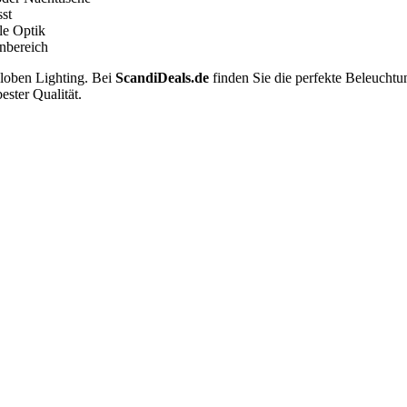
sst
le Optik
nbereich
Globen Lighting. Bei
ScandiDeals.de
finden Sie die perfekte Beleucht
ester Qualität.