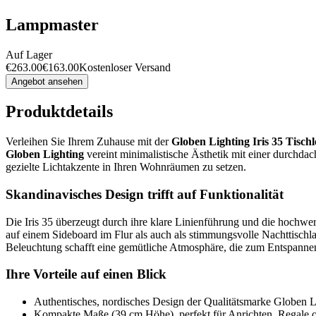
Lampmaster
Auf Lager
€
263.00
€
163.00
Kostenloser Versand
Angebot ansehen
Produktdetails
Verleihen Sie Ihrem Zuhause mit der
Globen Lighting Iris 35 Tisch
Globen Lighting
vereint minimalistische Ästhetik mit einer durchdac
gezielte Lichtakzente in Ihren Wohnräumen zu setzen.
Skandinavisches Design trifft auf Funktionalität
Die Iris 35 überzeugt durch ihre klare Linienführung und die hochwer
auf einem Sideboard im Flur als auch als stimmungsvolle Nachttisch
Beleuchtung schafft eine gemütliche Atmosphäre, die zum Entspannen
Ihre Vorteile auf einen Blick
Authentisches, nordisches Design der Qualitätsmarke Globen L
Kompakte Maße (39 cm Höhe), perfekt für Anrichten, Regale o