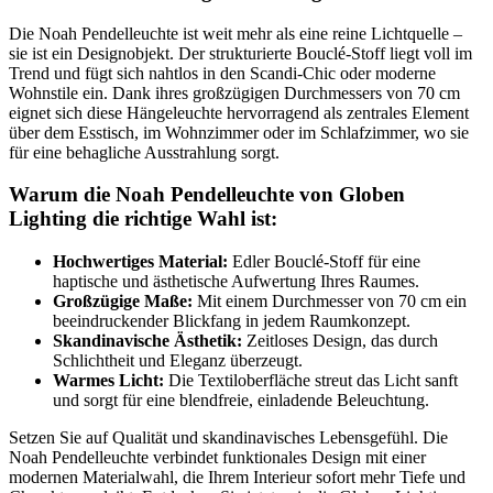
Die Noah Pendelleuchte ist weit mehr als eine reine Lichtquelle –
sie ist ein Designobjekt. Der strukturierte Bouclé-Stoff liegt voll im
Trend und fügt sich nahtlos in den Scandi-Chic oder moderne
Wohnstile ein. Dank ihres großzügigen Durchmessers von 70 cm
eignet sich diese Hängeleuchte hervorragend als zentrales Element
über dem Esstisch, im Wohnzimmer oder im Schlafzimmer, wo sie
für eine behagliche Ausstrahlung sorgt.
Warum die Noah Pendelleuchte von Globen
Lighting die richtige Wahl ist:
Hochwertiges Material:
Edler Bouclé-Stoff für eine
haptische und ästhetische Aufwertung Ihres Raumes.
Großzügige Maße:
Mit einem Durchmesser von 70 cm ein
beeindruckender Blickfang in jedem Raumkonzept.
Skandinavische Ästhetik:
Zeitloses Design, das durch
Schlichtheit und Eleganz überzeugt.
Warmes Licht:
Die Textiloberfläche streut das Licht sanft
und sorgt für eine blendfreie, einladende Beleuchtung.
Setzen Sie auf Qualität und skandinavisches Lebensgefühl. Die
Noah Pendelleuchte verbindet funktionales Design mit einer
modernen Materialwahl, die Ihrem Interieur sofort mehr Tiefe und