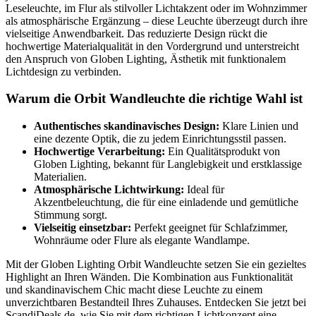
Leseleuchte, im Flur als stilvoller Lichtakzent oder im Wohnzimmer
als atmosphärische Ergänzung – diese Leuchte überzeugt durch ihre
vielseitige Anwendbarkeit. Das reduzierte Design rückt die
hochwertige Materialqualität in den Vordergrund und unterstreicht
den Anspruch von Globen Lighting, Ästhetik mit funktionalem
Lichtdesign zu verbinden.
Warum die Orbit Wandleuchte die richtige Wahl ist
Authentisches skandinavisches Design:
Klare Linien und
eine dezente Optik, die zu jedem Einrichtungsstil passen.
Hochwertige Verarbeitung:
Ein Qualitätsprodukt von
Globen Lighting, bekannt für Langlebigkeit und erstklassige
Materialien.
Atmosphärische Lichtwirkung:
Ideal für
Akzentbeleuchtung, die für eine einladende und gemütliche
Stimmung sorgt.
Vielseitig einsetzbar:
Perfekt geeignet für Schlafzimmer,
Wohnräume oder Flure als elegante Wandlampe.
Mit der Globen Lighting Orbit Wandleuchte setzen Sie ein gezieltes
Highlight an Ihren Wänden. Die Kombination aus Funktionalität
und skandinavischem Chic macht diese Leuchte zu einem
unverzichtbaren Bestandteil Ihres Zuhauses. Entdecken Sie jetzt bei
ScandiDeals.de, wie Sie mit dem richtigen Lichtkonzept eine