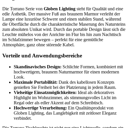
Die Torrano Serie von
Globen Lighting
steht für Qualität und eine
edle Ästhetik. Der massive Fuß aus braunem Marmor verleiht der
Lampe eine luxuriöse Schwere und einen stabilen Stand, während
die Oberfläche durch die charakteristische Maserung des Natursteins
zum absoluten Unikat wird. Durch das portable Design lässt sich die
Leuchte mühelos von der Anrichte im Flur bis hin zum Nachttisch
im Schlafzimmer bewegen – perfekt für eine gemütliche
Atmosphäre, ganz ohne störende Kabel.
Vorteile und Anwendungsbereiche
Skandinavisches Design:
Schlichte Formen, kombiniert mit
hochwertigem, braunem Naturmarmor für einen modernen
Look.
Maximale Portabilität:
Dank des kabellosen Konzepts
genießen Sie Freiheit bei der Platzierung in jedem Raum.
Vielseitige Einsatzmöglichkeiten:
Ideal als dekoratives
Highlight im Wohnzimmer, als stimmungsvolles Licht im
Regal oder als edler Akzent auf dem Schreibtisch.
Hochwertige Verarbeitung:
Ein Qualitätsprodukt von
Globen Lighting, das Langlebigkeit mit zeitloser Eleganz
verbindet.
Die Torrano Tischleuchte ist nicht nur eine Lichtquelle, sondern ein