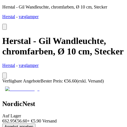
Herstal - Gil Wandleuchte, chromfarben, Ø 10 cm, Stecker
Herstal
-
væglamper
Herstal - Gil Wandleuchte,
chromfarben, Ø 10 cm, Stecker
Herstal
-
væglamper
Verfügbare Angebote
Bester Preis
:
€
56.60
(exkl. Versand)
NordicNest
Auf Lager
€
62.95
€
56.60
+
€
5.90
Versand
Angebot ansehen